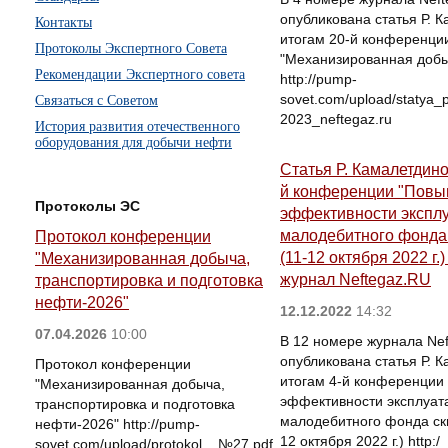
опубликована статья Р. 
Контакты
итогам 20-й конференци
Протоколы Экспертного Совета
"Механизированная добы
Рекомендации Экспертного совета
http://pump-
sovet.com/upload/statya
Связаться с Советом
2023_neftegaz.ru
История развития отечественного
оборудования для добычи нефти
Статья Р. Камалетдино
й конференции "Пов
Протоколы ЭС
эффективности экспл
малодебитного фонда
Протокол конференции
(11-12 октября 2022 г.
"Механизированная добыча,
журнал Neftegaz.RU
транспортировка и подготовка
нефти-2026"
12.12.2022
14:32
07.04.2026
10:00
В 12 номере журнала Ne
опубликована статья Р. 
Протокол конференции
итогам 4-й конференции
"Механизированная добыча,
эффективности эксплуат
транспортировка и подготовка
малодебитного фонда скв
нефти-2026" http://pump-
12 октября 2022 г.) http:/
sovet.com/upload/protokol__№27.pdf