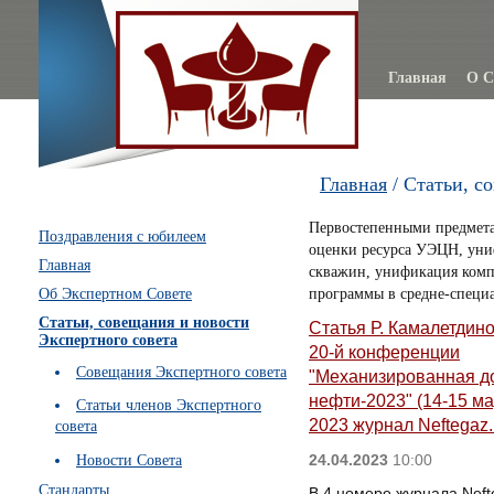
Главная
О С
Главная
/ Статьи, с
Первостепенными предметам
Поздравления с юбилеем
оценки ресурса УЭЦН, уни
Главная
скважин, унификация ком
Об Экспертном Совете
программы в средне-специ
Статьи, совещания и новости
Статья Р. Камалетдино
Экспертного совета
20-й конференции
Совещания Экспертного совета
"Механизированная д
нефти-2023" (14-15 ма
Статьи членов Экспертного
2023 журнал Neftegaz
совета
24.04.2023
10:00
Новости Совета
Стандарты
В 4 номере журнала Nef