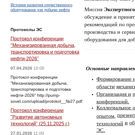
История развития отечественного
Миссия
Экспертного
оборудования для добычи нефти
обсуждение и принят
рекомендаций по про
Протоколы ЭС
производства и серв
Протокол конференции
оборудования для до
"Механизированная добыча,
транспортировка и подготовка
нефти-2026"
Основные направлен
07.04.2026
10:00
Протокол конференции
Формирование
"Механизированная добыча,
области
механи
транспортировка и подготовка
Организация
и
нефти-2026" http://pump-
конференций.
sovet.com/upload/protokol__№27.pdf
Коллегиальное 
Протокол конференции
презен
опытом,
"Развитие автономных
и
об
технологий
технологий" (25.11.2025 г.)
ЭС.
27.01.2026
11:00