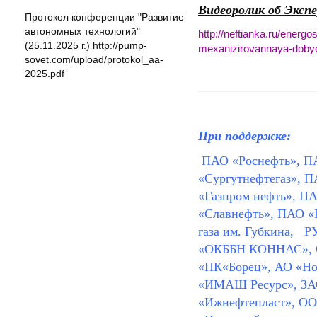
Видеоролик об Эксп
Протокол конференции "Развитие
автономных технологий"
http://neftianka.ru/ener
(25.11.2025 г.) http://pump-
mexanizirovannaya-doby
sovet.com/upload/protokol_aa-
2025.pdf
При поддержке:
ПАО «Роснефть», 
«Сургутнефтегаз»,
П
«Газпром нефть», П
«Славнефть», ПАО «
газа им. Губкина, 
«ОКББН КОННАС», 
«ПК«Борец»,
АО «Но
«ИМАШ Ресурс», З
«Ижнефтепласт», О