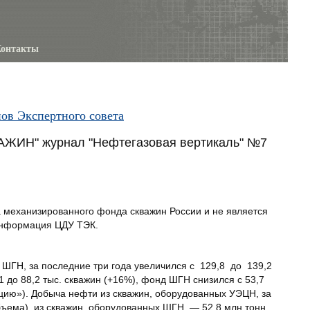
онтакты
нов Экспертного совета
Н" журнал "Нефтегазовая вертикаль" №7
еханизированного фонда скважин России и не является
 информация ЦДУ ТЭК.
ГН, за последние три года увеличился с 129,8 до 139,2
 до 88,2 тыс. скважин (+16%), фонд ШГН снизился с 53,7
кцию»). Добыча нефти из скважин, оборудованных УЭЦН, за
бъема), из скважин, оборудованных ШГН, — 52,8 млн тонн