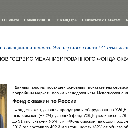
О Совете
Совещания ЭС
Календарь
Связаться с Советом
К
и, совещания и новости Экспертного совета
/
Статьи чле
НОВ "СЕРВИС МЕХАНИЗИРОВАННОГО ФОНДА СКВАЖИ
Данный анализ посвящен основным показателям сервиса м
подробным маркетинговым исследованием. Использована
Фонд скважин по России
Фонд скважин, дающих продукцию и оборудованных УЭЦН, Ш
тыс. скважин (+7,2%), дающий фонд УЭЦН увеличился с 76,1
до 51 тыс. скважин (-5%, см. «Фонд скважин, дающих проду
2013 год составила 402,3 млн тонн нефти (82% от общего о