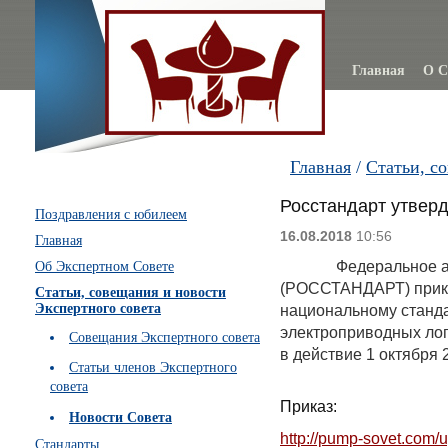
Главная
О С
Главная
/
Статьи, с
Росстандарт утвер
Поздравления с юбилеем
16.08.2018
10:56
Главная
Федеральное агенст
Об Экспертном Совете
(РОССТАНДАРТ) приказ
Статьи, совещания и новости
Экспертного совета
национальному станда
электроприводных лоп
Совещания Экспертного совета
в действие 1 октября 2
Статьи членов Экспертного
совета
Приказ:
Новости Совета
http://pump-sovet.com
Стандарты